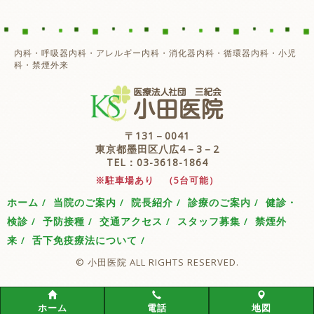
内科・呼吸器内科・アレルギー内科・消化器内科・循環器内科・小児
科・禁煙外来
〒131－0041
東京都墨田区八広4－3－2
TEL：03-3618-1864
※駐車場あり （5台可能）
ホーム
当院のご案内
院長紹介
診療のご案内
健診・
検診
予防接種
交通アクセス
スタッフ募集
禁煙外
来
舌下免疫療法について
© 小田医院 ALL RIGHTS RESERVED.
ホーム
電話
地図