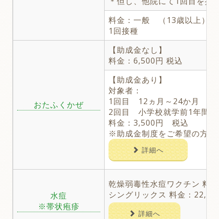
＊但し、他院にて1回目を接
料金：一般 （13歳以上） 1回
1回接種
【助成金なし】
料金：6,500円 税込
【助成金あり】
対象者：
1回目 12ヵ月～24か月
おたふくかぜ
2回目 小学校就学前1年間
料金：3,500円 税込
※助成金制度をご希望の方は
詳細へ
乾燥弱毒性水痘ワクチン 料金：
シングリックス 料金：22,00
水痘
※帯状疱疹
詳細へ